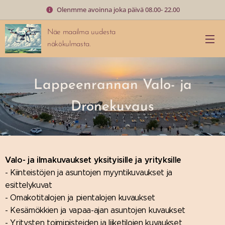
Olenmme avoinna joka päivä 08.00- 22.00
Näe maailma uudesta
näkökulmasta.
Lappeenrannan Valo- ja
Dronekuvaus
Valo- ja ilmakuvaukset yksityisille ja yrityksille
- Kiinteistöjen ja asuntojen myyntikuvaukset ja
esittelykuvat
- Omakotitalojen ja pientalojen kuvaukset
- Kesämökkien ja vapaa-ajan asuntojen kuvaukset
- Yritysten toimipisteiden ja liiketilojen kuvaukset